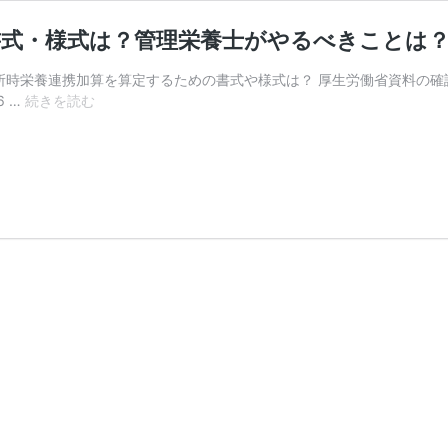
式・様式は？管理栄養士がやるべきことは？【
時栄養連携加算を算定するための書式や様式は？ 厚生労働省資料の確認 令
【退
 …
続きを読む
所
時
栄
養
連
携
加
算】
算
定
す
る
た
め
の
書