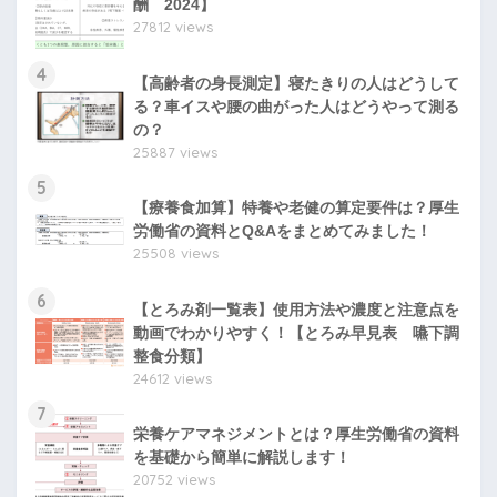
酬 2024】
27812 views
4
【高齢者の身長測定】寝たきりの人はどうして
る？車イスや腰の曲がった人はどうやって測る
の？
25887 views
5
【療養食加算】特養や老健の算定要件は？厚生
労働省の資料とQ&Aをまとめてみました！
25508 views
6
【とろみ剤一覧表】使用方法や濃度と注意点を
動画でわかりやすく！【とろみ早見表 嚥下調
整食分類】
24612 views
7
栄養ケアマネジメントとは？厚生労働省の資料
を基礎から簡単に解説します！
20752 views