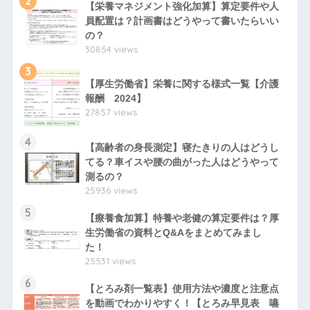
2
【栄養マネジメント強化加算】算定要件や人
員配置は？計画書はどうやって書いたらいい
の？
30854 views
3
【厚生労働省】栄養に関する様式一覧【介護
報酬 2024】
27857 views
4
【高齢者の身長測定】寝たきりの人はどうし
てる？車イスや腰の曲がった人はどうやって
測るの？
25936 views
5
【療養食加算】特養や老健の算定要件は？厚
生労働省の資料とQ&Aをまとめてみまし
た！
25531 views
6
【とろみ剤一覧表】使用方法や濃度と注意点
を動画でわかりやすく！【とろみ早見表 嚥