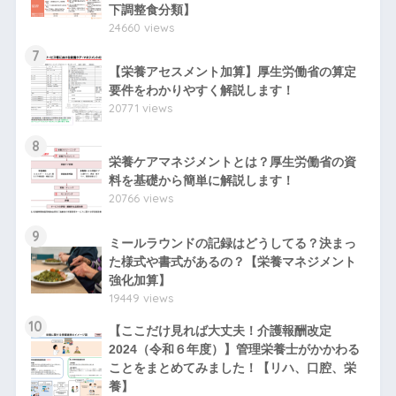
下調整食分類】
24660 views
7
【栄養アセスメント加算】厚生労働省の算定
要件をわかりやすく解説します！
20771 views
8
栄養ケアマネジメントとは？厚生労働省の資
料を基礎から簡単に解説します！
20766 views
9
ミールラウンドの記録はどうしてる？決まっ
た様式や書式があるの？【栄養マネジメント
強化加算】
19449 views
10
【ここだけ見れば大丈夫！介護報酬改定
2024（令和６年度）】管理栄養士がかかわる
ことをまとめてみました！【リハ、口腔、栄
養】