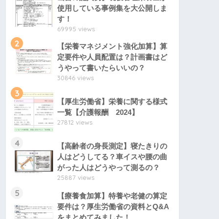
使用している事例集を大公開しま
す！
69995 views
2
【栄養マネジメント強化加算】算
定要件や人員配置は？計画書はど
うやって書いたらいいの？
30846 views
3
【厚生労働省】栄養に関する様式
一覧【介護報酬 2024】
27812 views
4
【高齢者の身長測定】寝たきりの
人はどうしてる？車イスや腰の曲
がった人はどうやって測るの？
25887 views
5
【療養食加算】特養や老健の算定
要件は？厚生労働省の資料とQ&A
をまとめてみました！