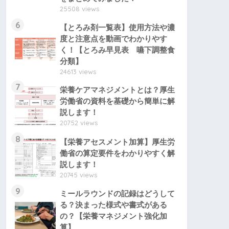
25508 views
6
【とろみ剤一覧表】使用方法や濃
度と注意点を動画でわかりやす
く！【とろみ早見表 嚥下調整食
分類】
24613 views
7
栄養ケアマネジメントとは？厚生
労働省の資料を基礎から簡単に解
説します！
20752 views
8
【栄養アセスメント加算】厚生労
働省の算定要件をわかりやすく解
説します！
20745 views
9
ミールラウンドの記録はどうして
る？決まった様式や書式がある
の？【栄養マネジメント強化加
算】