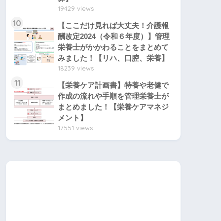
19429 views
10
【ここだけ見れば大丈夫！介護報
酬改定2024（令和６年度）】管理
栄養士がかかわることをまとめて
みました！【リハ、口腔、栄養】
18239 views
11
【栄養ケア計画書】特養や老健で
作成の流れや手順を管理栄養士が
まとめました！【栄養ケアマネジ
メント】
17551 views