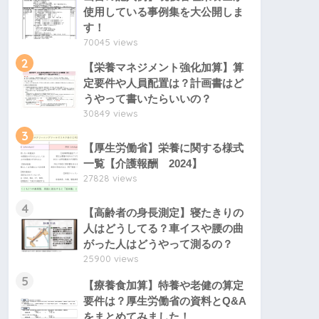
使用している事例集を大公開しま
す！
70045 views
2
【栄養マネジメント強化加算】算
定要件や人員配置は？計画書はど
うやって書いたらいいの？
30849 views
3
【厚生労働省】栄養に関する様式
一覧【介護報酬 2024】
27828 views
4
【高齢者の身長測定】寝たきりの
人はどうしてる？車イスや腰の曲
がった人はどうやって測るの？
25900 views
5
【療養食加算】特養や老健の算定
要件は？厚生労働省の資料とQ&A
をまとめてみました！