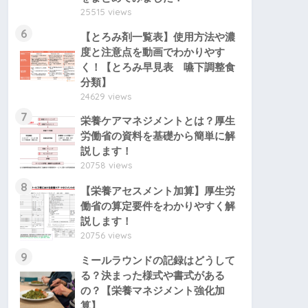
25515 views
6
【とろみ剤一覧表】使用方法や濃
度と注意点を動画でわかりやす
く！【とろみ早見表 嚥下調整食
分類】
24629 views
7
栄養ケアマネジメントとは？厚生
労働省の資料を基礎から簡単に解
説します！
20758 views
8
【栄養アセスメント加算】厚生労
働省の算定要件をわかりやすく解
説します！
20756 views
9
ミールラウンドの記録はどうして
る？決まった様式や書式がある
の？【栄養マネジメント強化加
算】