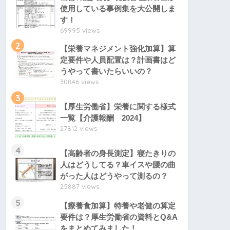
使用している事例集を大公開しま
す！
69995 views
2
【栄養マネジメント強化加算】算
定要件や人員配置は？計画書はど
うやって書いたらいいの？
30846 views
3
【厚生労働省】栄養に関する様式
一覧【介護報酬 2024】
27812 views
4
【高齢者の身長測定】寝たきりの
人はどうしてる？車イスや腰の曲
がった人はどうやって測るの？
25887 views
5
【療養食加算】特養や老健の算定
要件は？厚生労働省の資料とQ&A
をまとめてみました！