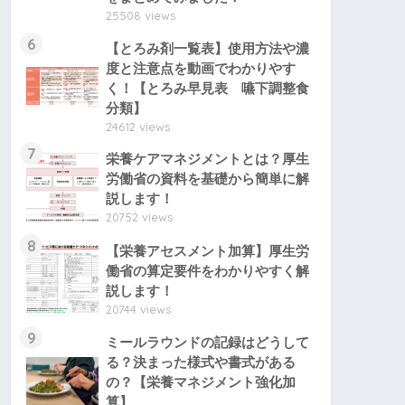
25508 views
6
【とろみ剤一覧表】使用方法や濃
度と注意点を動画でわかりやす
く！【とろみ早見表 嚥下調整食
分類】
24612 views
7
栄養ケアマネジメントとは？厚生
労働省の資料を基礎から簡単に解
説します！
20752 views
8
【栄養アセスメント加算】厚生労
働省の算定要件をわかりやすく解
説します！
20744 views
9
ミールラウンドの記録はどうして
る？決まった様式や書式がある
の？【栄養マネジメント強化加
算】