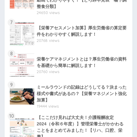
整食分類】
24650 views
7
【栄養アセスメント加算】厚生労働省の算定要
件をわかりやすく解説します！
20768 views
8
栄養ケアマネジメントとは？厚生労働省の資料
を基礎から簡単に解説します！
20760 views
9
ミールラウンドの記録はどうしてる？決まった
様式や書式があるの？【栄養マネジメント強化
加算】
19444 views
10
【ここだけ見れば大丈夫！介護報酬改定
2024（令和６年度）】管理栄養士がかかわる
ことをまとめてみました！【リハ、口腔、栄
養】