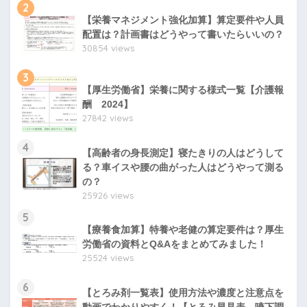
2
【栄養マネジメント強化加算】算定要件や人員
配置は？計画書はどうやって書いたらいいの？
30854 views
3
【厚生労働省】栄養に関する様式一覧【介護報
酬 2024】
27842 views
4
【高齢者の身長測定】寝たきりの人はどうして
る？車イスや腰の曲がった人はどうやって測る
の？
25926 views
5
【療養食加算】特養や老健の算定要件は？厚生
労働省の資料とQ&Aをまとめてみました！
25524 views
6
【とろみ剤一覧表】使用方法や濃度と注意点を
動画でわかりやすく！【とろみ早見表 嚥下調