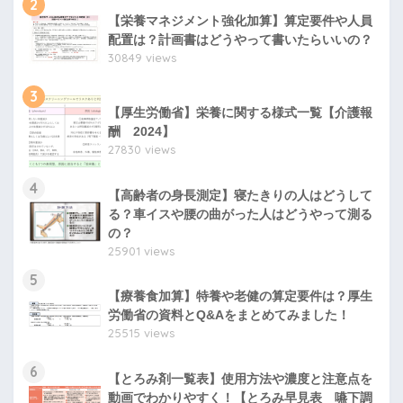
2
【栄養マネジメント強化加算】算定要件や人員
配置は？計画書はどうやって書いたらいいの？
30849 views
3
【厚生労働省】栄養に関する様式一覧【介護報
酬 2024】
27830 views
4
【高齢者の身長測定】寝たきりの人はどうして
る？車イスや腰の曲がった人はどうやって測る
の？
25901 views
5
【療養食加算】特養や老健の算定要件は？厚生
労働省の資料とQ&Aをまとめてみました！
25515 views
6
【とろみ剤一覧表】使用方法や濃度と注意点を
動画でわかりやすく！【とろみ早見表 嚥下調