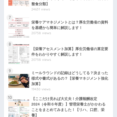
整食分類】
24631 views
7
栄養ケアマネジメントとは？厚生労働省の資料
を基礎から簡単に解説します！
20758 views
8
【栄養アセスメント加算】厚生労働省の算定要
件をわかりやすく解説します！
20758 views
9
ミールラウンドの記録はどうしてる？決まった
様式や書式があるの？【栄養マネジメント強化
加算】
19430 views
10
【ここだけ見れば大丈夫！介護報酬改定
2024（令和６年度）】管理栄養士がかかわる
ことをまとめてみました！【リハ、口腔、栄
養】