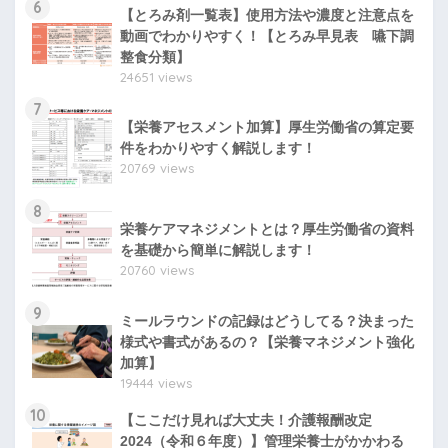
6
【とろみ剤一覧表】使用方法や濃度と注意点を
動画でわかりやすく！【とろみ早見表 嚥下調
整食分類】
24651 views
7
【栄養アセスメント加算】厚生労働省の算定要
件をわかりやすく解説します！
20769 views
8
栄養ケアマネジメントとは？厚生労働省の資料
を基礎から簡単に解説します！
20760 views
9
ミールラウンドの記録はどうしてる？決まった
様式や書式があるの？【栄養マネジメント強化
加算】
19444 views
10
【ここだけ見れば大丈夫！介護報酬改定
2024（令和６年度）】管理栄養士がかかわる