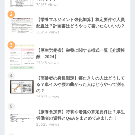
70153 views
2
【栄養マネジメント強化加算】算定要件や人員
配置は？計画書はどうやって書いたらいいの？
30854 views
3
【厚生労働省】栄養に関する様式一覧【介護報
酬 2024】
27843 views
4
【高齢者の身長測定】寝たきりの人はどうして
る？車イスや腰の曲がった人はどうやって測る
の？
25927 views
5
【療養食加算】特養や老健の算定要件は？厚生
労働省の資料とQ&Aをまとめてみました！
25525 views