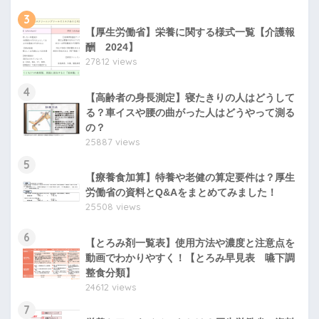
3
【厚生労働省】栄養に関する様式一覧【介護報
酬 2024】
27812 views
4
【高齢者の身長測定】寝たきりの人はどうして
る？車イスや腰の曲がった人はどうやって測る
の？
25887 views
5
【療養食加算】特養や老健の算定要件は？厚生
労働省の資料とQ&Aをまとめてみました！
25508 views
6
【とろみ剤一覧表】使用方法や濃度と注意点を
動画でわかりやすく！【とろみ早見表 嚥下調
整食分類】
24612 views
7