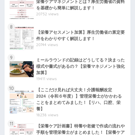
栄養ケアマネジメントとは？厚生労働省の資料
を基礎から簡単に解説します！
20752 views
8
【栄養アセスメント加算】厚生労働省の算定要
件をわかりやすく解説します！
20744 views
9
ミールラウンドの記録はどうしてる？決まった
様式や書式があるの？【栄養マネジメント強化
加算】
19411 views
10
【ここだけ見れば大丈夫！介護報酬改定
2024（令和６年度）】管理栄養士がかかわる
ことをまとめてみました！【リハ、口腔、栄
養】
18238 views
11
【栄養ケア計画書】特養や老健で作成の流れや
手順を管理栄養士がまとめました！【栄養ケア