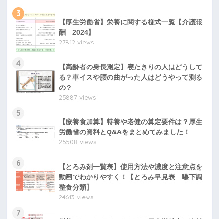
3
【厚生労働省】栄養に関する様式一覧【介護報
酬 2024】
27812 views
4
【高齢者の身長測定】寝たきりの人はどうして
る？車イスや腰の曲がった人はどうやって測る
の？
25887 views
5
【療養食加算】特養や老健の算定要件は？厚生
労働省の資料とQ&Aをまとめてみました！
25508 views
6
【とろみ剤一覧表】使用方法や濃度と注意点を
動画でわかりやすく！【とろみ早見表 嚥下調
整食分類】
24613 views
7