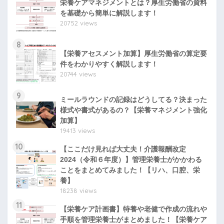
栄養ケアマネジメントとは？厚生労働省の資料
を基礎から簡単に解説します！
20752 views
8
【栄養アセスメント加算】厚生労働省の算定要
件をわかりやすく解説します！
20744 views
9
ミールラウンドの記録はどうしてる？決まった
様式や書式があるの？【栄養マネジメント強化
加算】
19413 views
10
【ここだけ見れば大丈夫！介護報酬改定
2024（令和６年度）】管理栄養士がかかわる
ことをまとめてみました！【リハ、口腔、栄
養】
18238 views
11
【栄養ケア計画書】特養や老健で作成の流れや
手順を管理栄養士がまとめました！【栄養ケア