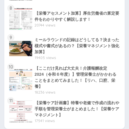
8
【栄養アセスメント加算】厚生労働省の算定要
件をわかりやすく解説します！
20744 views
9
ミールラウンドの記録はどうしてる？決まった
様式や書式があるの？【栄養マネジメント強化
加算】
19405 views
10
【ここだけ見れば大丈夫！介護報酬改定
2024（令和６年度）】管理栄養士がかかわる
ことをまとめてみました！【リハ、口腔、栄
養】
18236 views
11
【栄養ケア計画書】特養や老健で作成の流れや
手順を管理栄養士がまとめました！【栄養ケア
マネジメント】
17541 views