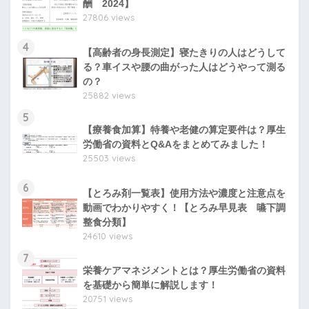
酬 2024】
27806 views
4
【高齢者の身長測定】寝たきりの人はどうして
る？車イスや腰の曲がった人はどうやって測る
の？
25882 views
5
【療養食加算】特養や老健の算定要件は？厚生
労働省の資料とQ&Aをまとめてみました！
25503 views
6
【とろみ剤一覧表】使用方法や濃度と注意点を
動画でわかりやすく！【とろみ早見表 嚥下調
整食分類】
24610 views
7
栄養ケアマネジメントとは？厚生労働省の資料
を基礎から簡単に解説します！
20751 views