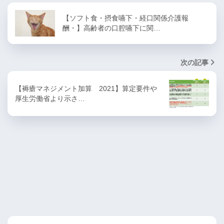
【ソフト食・摂食嚥下・経口関係介護報
酬・】高齢者の口腔嚥下に関…
次の記事
【褥瘡マネジメント加算 2021】算定要件や
厚生労働省より示さ…