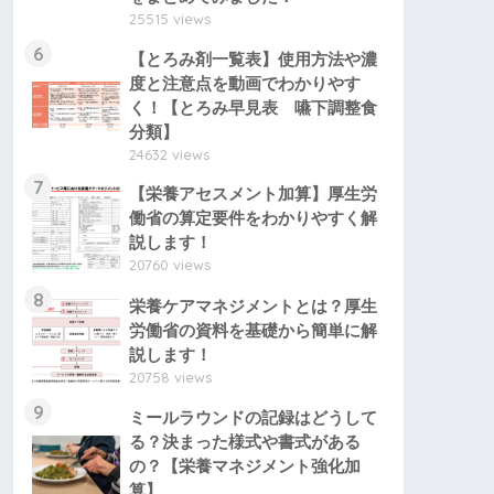
25515 views
6
【とろみ剤一覧表】使用方法や濃
度と注意点を動画でわかりやす
く！【とろみ早見表 嚥下調整食
分類】
24632 views
7
【栄養アセスメント加算】厚生労
働省の算定要件をわかりやすく解
説します！
20760 views
8
栄養ケアマネジメントとは？厚生
労働省の資料を基礎から簡単に解
説します！
20758 views
9
ミールラウンドの記録はどうして
る？決まった様式や書式がある
の？【栄養マネジメント強化加
算】