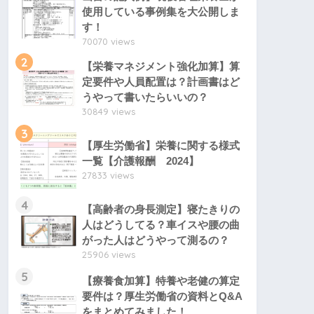
使用している事例集を大公開しま
す！
70070 views
2
【栄養マネジメント強化加算】算
定要件や人員配置は？計画書はど
うやって書いたらいいの？
30849 views
3
【厚生労働省】栄養に関する様式
一覧【介護報酬 2024】
27833 views
4
【高齢者の身長測定】寝たきりの
人はどうしてる？車イスや腰の曲
がった人はどうやって測るの？
25906 views
5
【療養食加算】特養や老健の算定
要件は？厚生労働省の資料とQ&A
をまとめてみました！