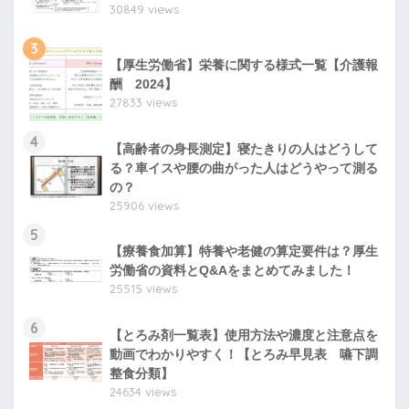
30849 views
3
【厚生労働省】栄養に関する様式一覧【介護報
酬 2024】
27833 views
4
【高齢者の身長測定】寝たきりの人はどうして
る？車イスや腰の曲がった人はどうやって測る
の？
25906 views
5
【療養食加算】特養や老健の算定要件は？厚生
労働省の資料とQ&Aをまとめてみました！
25515 views
6
【とろみ剤一覧表】使用方法や濃度と注意点を
動画でわかりやすく！【とろみ早見表 嚥下調
整食分類】
24634 views