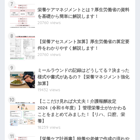
7
栄養ケアマネジメントとは？厚生労働省の資料
を基礎から簡単に解説します！
20760 views
8
【栄養アセスメント加算】厚生労働省の算定要
件をわかりやすく解説します！
20760 views
9
ミールラウンドの記録はどうしてる？決まった
様式や書式があるの？【栄養マネジメント強化
加算】
19432 views
10
【ここだけ見れば大丈夫！介護報酬改定
2024（令和６年度）】管理栄養士がかかわる
ことをまとめてみました！【リハ、口腔、栄
養】
18239 views
11
【栄養ケア計画書】特養や老健で作成の流れや