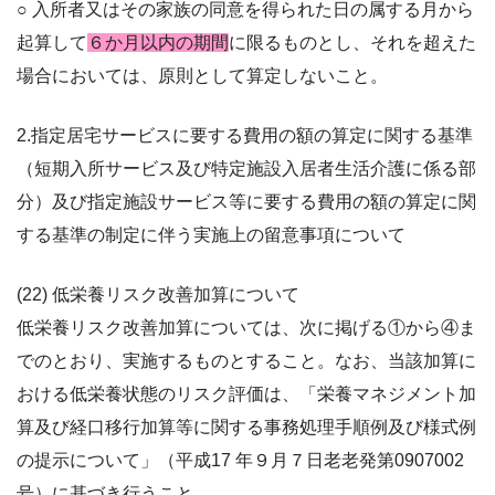
○ 入所者又はその家族の同意を得られた日の属する月から
起算して
６か月以内の期間
に限るものとし、それを
超えた
場合においては、原則として算定しないこと。
2.指定居宅サービスに要する費用の額の算定に関する基準
（短期入所サービス及び特定施設入居者生活介護に係る部
分）
及び指定施設サービス等に要する費用の額の算定に関
する基準の制定に伴う実施上の留意事項について
(22) 低栄養リスク改善加算について
低栄養リスク改善加算については、次に掲げる①から④ま
でのとおり、実施するものとす
ること。なお、当該加算に
おける低栄養状態のリスク評価は、「栄養マネジメント加
算及び
経口移行加算等に関する事務処理手順例及び様式例
の提示について」（平成17 年９月７日老
老発第0907002
号）に基づき行うこと。