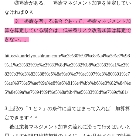
③褥瘡がある。 褥瘡マネジメント加算を算定してい
なければＯＫ
※「褥瘡を有する場合であって、褥瘡マネジメント加
算を算定している場合は、
低栄養リスク改善加算は算定で
きない。」
https://kanrieiyoushiram.com/%e3%80%90%e8%a4%a5%e7%98
%a1%e3%83%9e%e3%83%8d%e3%82%b8%e3%83%a1%e3%
83%b3%e3%83%88%e5%8a%a0%e7%ae%97%e3%80%91%e7
%ae%97%e5%ae%9a%e8%a6%81%e4%bb%b6%e3%82%84%e
5%8e%9a%e7%94%9f%e5%8a%b4%e5%83%8d%e7%9c%81/
3.上記の「１と２」の条件に当てはまって入れば 加算算
定できます＾＾
後は栄養マネジメント加算の流れに沿って行えばいいと
思いますが
経口維持加算のように、１か月サイクルで計画