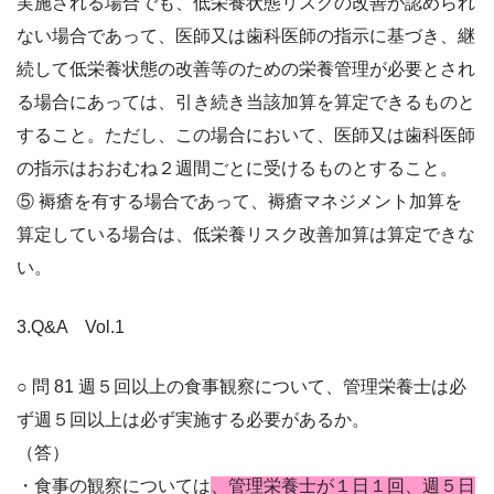
実施される場合でも、低栄養状態リスクの改善が認められ
ない場
合であって、医師又は歯科医師の指示に基づき、継
続して低栄養状態の改善等のための栄
養管理が必要とされ
る場合にあっては、引き続き当該加算を算定できるものと
すること。
ただし、この場合において、医師又は歯科医師
の指示はおおむね２週間ごとに受けるもの
とすること。
⑤ 褥瘡を有する場合であって、褥瘡マネジメント加算を
算定している場合は、低栄養リス
ク改善加算は算定できな
い。
3.Q&A Vol.1
○ 問 81 週５回以上の食事観察について、管理栄養士は必
ず週５回以上は必ず実施する必要があるか。
（答）
・食事の観察については
、管理栄養士が１日１回、週５日