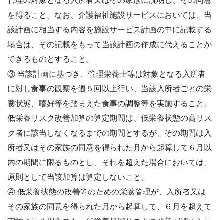
管理の対
象となる入所者又はその家族に説明し、その同意
を得ること。なお、介護福祉施設サービ
スにおいては、当
該計画に相当する内容を施設サービス計画の中に記載する
場合は、その
記載をもって当該計画の作成に代えることが
できるものとすること。
③ 当該計画に基づき、管理栄養士等は対象となる入所者
に対し食事の観察を週５回以上行
い、当該入所者ごとの栄
養状態、嗜好等を踏まえた食事の調整等を実施すること。
低栄養
リスク改善加算の算定期間は、低栄養状態の高リス
ク者に該当しなくなるまでの期間とす
るが、その期間は入
所者又はその家族の同意を得られた月から起算して６月以
内の期間に
限るものとし、それを超えた場合においては、
原則として当該加算は算定しないこと。
④ 低栄養状態の改善等のための栄養管理が、入所者又は
その家族の同意を得られた月から
起算して、６月を超えて