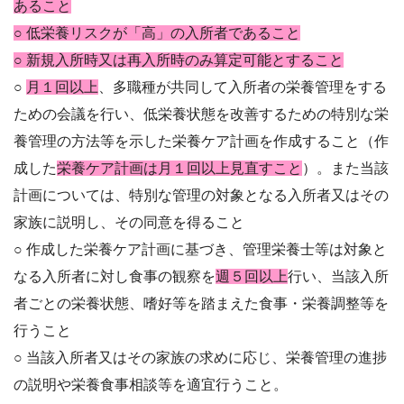
あること
○ 低栄養リスクが「高」の入所者であること
○ 新規入所時又は再入所時のみ算定可能とすること
○
月１回以上
、多職種が共同して入所者の栄養管理をする
ための会議を行い、低栄養状態を改善するための特
別な栄
養管理の方法等を示した栄養ケア計画を作成すること（作
成した
栄養ケア計画は月１回以上見直すこ
と
）。また当該
計画については、特別な管理の対象となる入所者又はその
家族に説明し、その同意を得ること
○ 作成した栄養ケア計画に基づき、管理栄養士等は対象と
なる入所者に対し食事の観察を
週５回以上
行い、当
該入所
者ごとの栄養状態、嗜好等を踏まえた食事・栄養調整等を
行うこと
○ 当該入所者又はその家族の求めに応じ、栄養管理の進捗
の説明や栄養食事相談等を適宜行うこと。