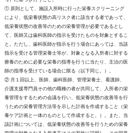
① 原則として、施設入所時に行った栄養スクリーニング
により、低栄養状態の高リスク者
に該当する者であって、
低栄養状態の改善等のための栄養管理が必要であるとし
て、医師
又は歯科医師の指示を受けたものを対象とするこ
と。ただし、歯科医師が指示を行う場合
にあっては、当該
指示を受ける管理栄養士等が、対象となる入所者に対する
療養のために
必要な栄養の指導を行うに当たり、主治の医
師の指導を受けている場合に限る（以下同
じ。）。
② 月１回以上、医師、歯科医師、管理栄養士、看護師、
介護支援専門員その他の職種の者
が共同して、入所者の栄
養管理をするための会議を行い、低栄養状態の改善等を行
うため
の栄養管理方法等を示した計画を作成すること（栄
養ケア計画と一体のものとして作成す
ると。）。また、当
該計画については、低栄養状態の改善等を行うための栄養